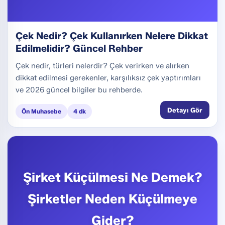
Çek Nedir? Çek Kullanırken Nelere Dikkat
Edilmelidir? Güncel Rehber
Çek nedir, türleri nelerdir? Çek verirken ve alırken
dikkat edilmesi gerekenler, karşılıksız çek yaptırımları
ve 2026 güncel bilgiler bu rehberde.
Detayı Gör
Ön Muhasebe
4 dk
Şirket Küçülmesi Ne Demek?
Şirketler Neden Küçülmeye
Gider?