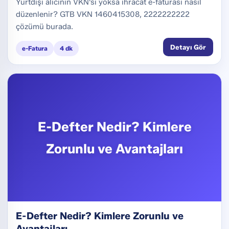
Yurtdışı alıcının VKN'si yoksa ihracat e-faturası nasıl
düzenlenir? GTB VKN 1460415308, 2222222222
çözümü burada.
Detayı Gör
e-Fatura
4 dk
E-Defter Nedir? Kimlere
Zorunlu ve Avantajları
E-Defter Nedir? Kimlere Zorunlu ve
Avantajları