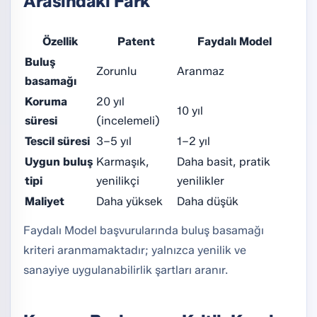
Arasındaki Fark
Özellik
Patent
Faydalı Model
Buluş
Zorunlu
Aranmaz
basamağı
Koruma
20 yıl
10 yıl
süresi
(incelemeli)
Tescil süresi
3–5 yıl
1–2 yıl
Uygun buluş
Karmaşık,
Daha basit, pratik
tipi
yenilikçi
yenilikler
Maliyet
Daha yüksek
Daha düşük
Faydalı Model başvurularında buluş basamağı
kriteri aranmamaktadır; yalnızca yenilik ve
sanayiye uygulanabilirlik şartları aranır.