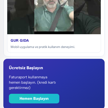
GUR GIDA
Mobil uygulama ve pratik kullanım deneyimi.
Ücretsiz Başlayın
Faturaport kullanmaya
hemen başlayın. (kredi kartı
gerektirmez)
Hemen Başlayın