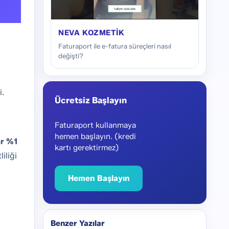
NEVA KOZMETIK
Faturaport ile e-fatura süreçleri nasıl
değişti?
i.
Ücretsiz Başlayın
Faturaport kullanmaya
hemen başlayın. (kredi
ar %1
kartı gerektirmez)
iliği
Hemen Başlayın
Benzer Yazılar