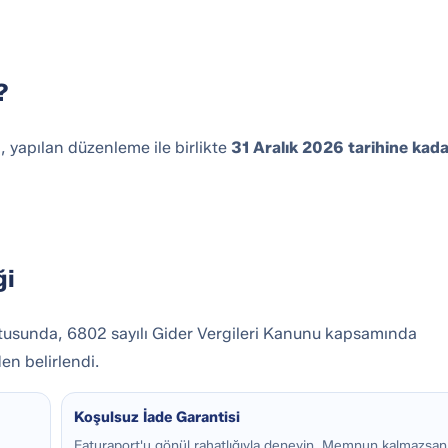
?
 yapılan düzenleme ile birlikte
31 Aralık 2026 tarihine kad
ği
tusunda, 6802 sayılı Gider Vergileri Kanunu kapsamında
en belirlendi.
Koşulsuz İade Garantisi
Faturaport'u gönül rahatlığıyla deneyin. Memnun kalmazsan