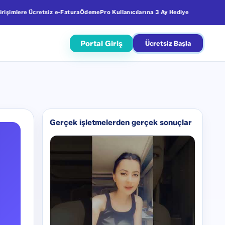
şimlere Ücretsiz e-Fatura
ÖdemePro Kullanıcılarına 3 Ay Hediye
Portal Giriş
Ücretsiz Başla
Gerçek işletmelerden gerçek sonuçlar