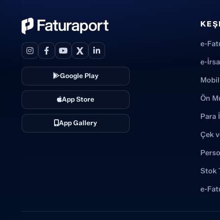
KEŞ
e-Fat
X
e-İrs
Google Play
Mobil
Ön M
App Store
Para 
App Gallery
Çek v
Perso
Stok 
e-Fat