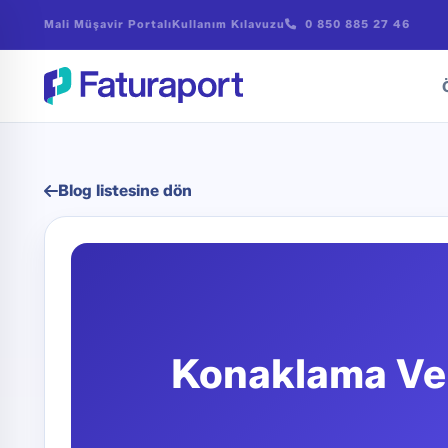
Mali Müşavir Portalı
Kullanım Kılavuzu
0 850 885 27 46
EFT ile
Blog listesine dön
Konaklama Ver