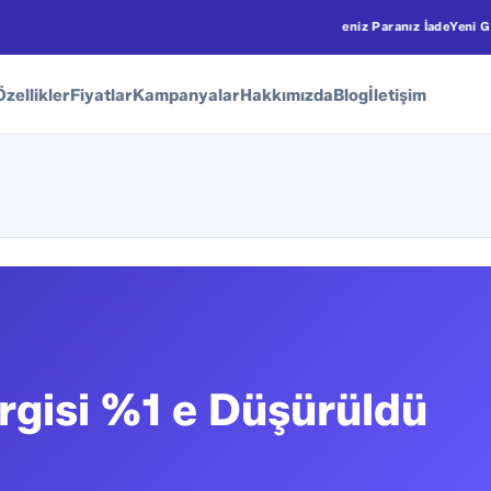
 Ödeyin, 1 Ay Ücretsiz Kullanım Kazanın!
Beğenmezseniz Paranız İade
Yeni Giri
Özellikler
Fiyatlar
Kampanyalar
Hakkımızda
Blog
İletişim
gisi %1 e Düşürüldü