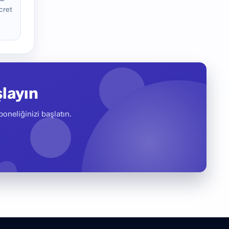
cret
layın
oneliğinizi başlatın.