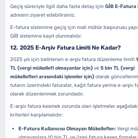
Geçiş süreciyle ilgili daha fazla detay için
GİB E-Fatura 
adresini ziyaret edebilirsiniz.
E-fatura sistemine geçiş için mali mühür başvurusu yapı
GİB sistemine kayıt olunmalıdır.
12. 2025 E-Arşiv Fatura Limiti Ne Kadar?
2025 yılı için belirlenen e-arşiv fatura düzenleme limiti
TL (vergi mükellefi olmayanlar için)
ve
5 bin TL (vergi
mükellefleri arasındaki işlemler için)
olarak güncellenmi
tutarın üzerindeki faturalar, kağıt fatura yerine e-arşiv f
olarak düzenlenmek zorundadır.
E-arşiv fatura kesmek zorunda olan işletmeler aşağıdak
kriterleri karşılamalıdır:
E-Fatura Kullanıcısı Olmayan Mükellefler:
Vergi mük
olmayanlara 10 bin TL ve üzeri fatura kesen firmalar.