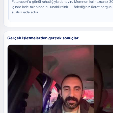
Faturaport'u gönül rahatlığıyla deneyin. Memnun kalmazsanız 3
içinde iade talebinde bulunabilirsiniz — ödediğiniz ücret sorgus
sualsiz iade edilir.
Gerçek işletmelerden gerçek sonuçlar