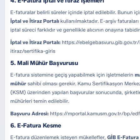
4. E-Fatura İptal ve İtiraz İşlemleri
E-faturalar belirli süreler içinde iptal edilebilir. Bunun iç
İptal ve İtiraz Portalı
kullanılmaktadır. E-arşiv faturaları 
iptal süreci farklıdır ve genellikle alıcının onayına tabidir
İptal ve İtiraz Portalı:
https://ebelgebasvuru.gib.gov.tr/
itiraz/sertifika-giris
5. Mali Mühür Başvurusu
E-fatura sistemine geçiş yapabilmek için işletmelerin
ma
mühür
sahibi olması gerekir. Kamu Sertifikasyon Merke
(KSM) üzerinden yapılan başvurular sonucunda, şirketle
mühürleri temin edilebilir.
Başvuru Adresi:
https://mportal.kamusm.gov.tr/bp/edf
6. E-Fatura Kesme
E-fatura düzenlemek isteyen mükellefler,
GİB E-Fatura 