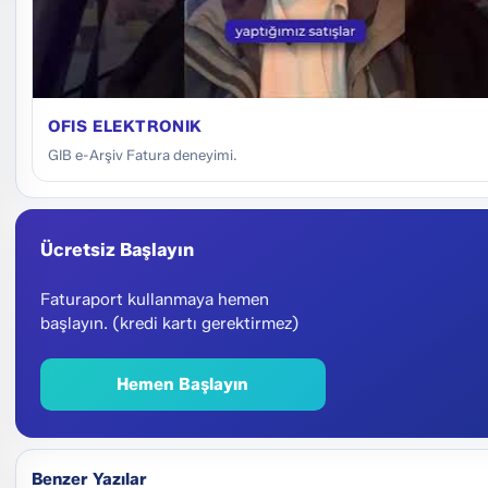
OFIS ELEKTRONIK
GIB e-Arşiv Fatura deneyimi.
Ücretsiz Başlayın
Faturaport kullanmaya hemen
başlayın. (kredi kartı gerektirmez)
Hemen Başlayın
Benzer Yazılar