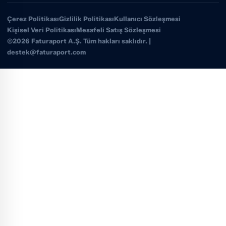
Çerez Politikası
Gizlilik Politikası
Kullanıcı Sözleşmesi
Kişisel Veri Politikası
Mesafeli Satış Sözleşmesi
©2026 Faturaport A.Ş. Tüm hakları saklıdır. |
destek@faturaport.com