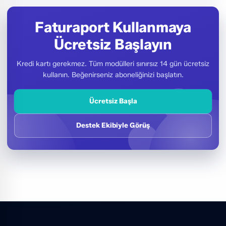
Faturaport Kullanmaya
Ücretsiz Başlayın
Kredi kartı gerekmez. Tüm modülleri sınırsız 14 gün ücretsiz
kullanın. Beğenirseniz aboneliğinizi başlatın.
Ücretsiz Başla
Destek Ekibiyle Görüş